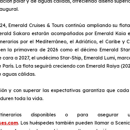
ión polar y de aguas cálidas, ofreciendo diseño superior,
augural.
4, Emerald Cruises & Tours continúa ampliando su flota
erald Sakara
estarán acompañados por
Emerald Kaia
e
inerarios por el Mediterráneo, el Adriático, el Caribe y
 en la primavera de 2026 como el décimo
Emerald Star
e cara a 2027, el undécimo
Star-Ship
,
Emerald Lumi
, marc
 París. La flota seguirá creciendo con
Emerald Raiya
(202
de aguas cálidas.
ón y con superar las expectativas garantiza que cada 
duren toda la vida.
tinerarios disponibles o para asegurar
ses.com
. Los huéspedes también pueden llamar a Scenic 