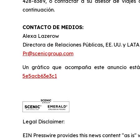
428-8389, o contactar a su asesor de viajes 
continuación.
CONTACTO DE MEDIOS:
Alexa Lazerow
Directora de Relaciones Públicas, EE. UU. y LA
Pr@scenicgroup.com
Un gráfico que acompaña este anuncio est
5e5acb63e3c1
Legal Disclaimer:
EIN Presswire provides this news content "as is" 