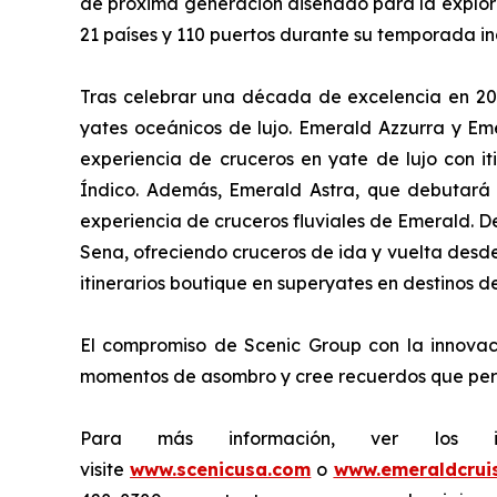
de próxima generación diseñado para la explorac
21 países y 110 puertos durante su temporada in
Tras celebrar una década de excelencia en 202
yates oceánicos de lujo.
Emerald Azzurra
y
Em
experiencia de cruceros en yate de lujo con it
Índico. Además,
Emerald Astra
, que debutará
experiencia de cruceros fluviales de Emerald. D
Sena, ofreciendo cruceros de ida y vuelta desde
itinerarios boutique en superyates en destinos 
El compromiso de Scenic Group con la innovaci
momentos de asombro y cree recuerdos que per
Para más información, ver los i
visite
www.scenicusa.com
o
www.emeraldcrui