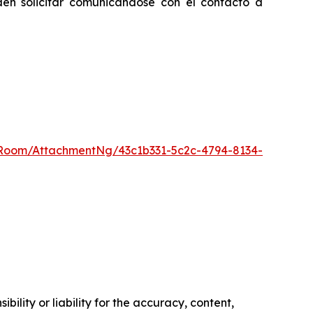
den solicitar comunicándose con el contacto a
Room/AttachmentNg/43c1b331-5c2c-4794-8134-
ility or liability for the accuracy, content,