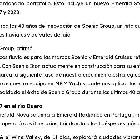
rdonado portafolio. Esto incluye un nuevo Emerald Sta
7 y 2028.
a los 40 años de innovación de Scenic Group, un hito que
s fluviales y de yates de lujo.
Group, afirmó:
os fluviales para las marcas Scenic y Emerald Cruises re
o. Con Scenic Ikon actualmente en construcción para su ent
rca la siguiente fase de nuestro crecimiento estratégico d
ia de nuestro equipo en MKM Yachts, podemos aplicar los 
spaldado el éxito de Scenic Group durante los últimos 40 
 en el río Duero
erald Nova
se unirá a
Emerald Radiance
en Portugal, in
a
operará dos itinerarios, brindando a los huéspedes más o
& el Wine Valley, de 11 días,
explorará ciudades vibran