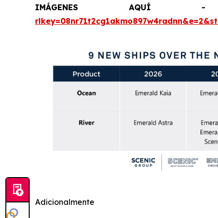
IMÁGENES AQU
rlkey=08nr71t2cg1akmo897w4radnn&e=2&s
Adicionalmente