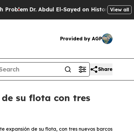
Dr. Abdul El-Sayed on Historic Michigan Win: “Peo
View all
Provided by AGP
Share
de su flota con tres
e expansión de su flota, con tres nuevos barcos