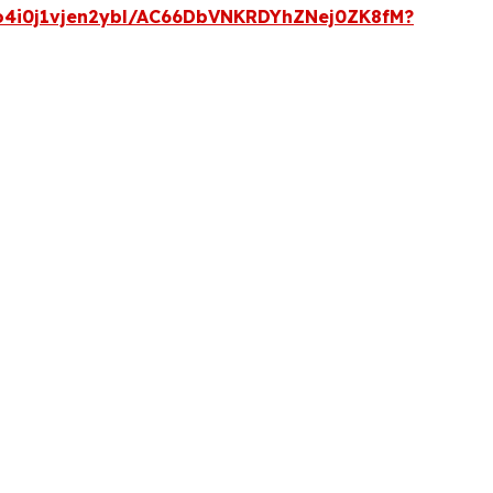
o4i0j1vjen2ybl/AC66DbVNKRDYhZNej0ZK8fM?