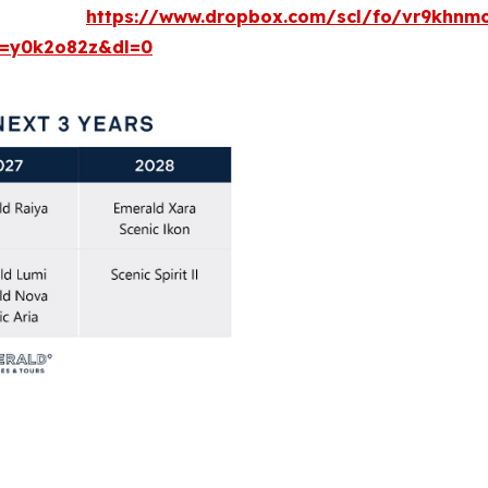
Í -
https://www.dropbox.com/scl/fo/vr9khnm
t=y0k2o82z&dl=0