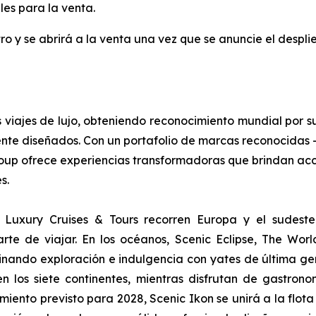
les para la venta.
stro y se abrirá a la venta una vez que se anuncie el despl
 viajes de lujo, obteniendo reconocimiento mundial por s
ente diseñados. Con un portafolio de marcas reconocidas 
roup ofrece experiencias transformadoras que brindan ac
es.
c Luxury Cruises & Tours recorren Europa y el sudeste 
rte de viajar. En los océanos,
Scenic Eclipse,
The World’
inando exploración e indulgencia con yates de última ge
en los siete continentes, mientras disfrutan de gastron
amiento previsto para 2028,
Scenic Ikon
se unirá a la flot