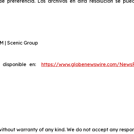
de preferencia. Los archivos en alta resolución se pue
TAM | Scenic Group
á disponible en:
https://www.globenewswire.com/News
without warranty of any kind. We do not accept any responsib