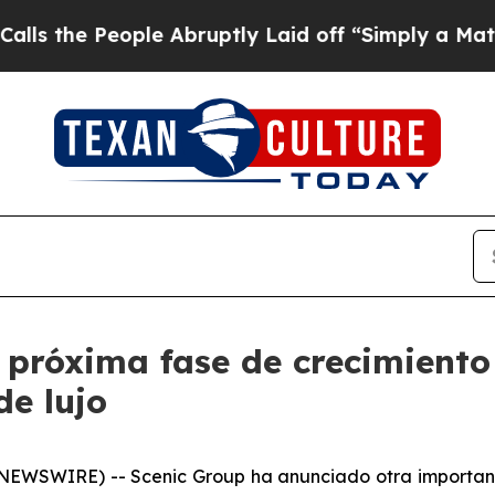
ople Abruptly Laid off “Simply a Math Problem
próxima fase de crecimiento 
de lujo
 NEWSWIRE) --
Scenic Group ha anunciado otra important