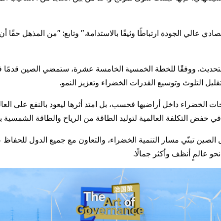
مو الاقتصادي عالي الجودة ارتباطًا وثيقًا بالاستدامة." وتابع: "من المذهل ح
التحديث. ووفقًا للخطة الخمسية الخامسة عشرة، ستمضي الصين قدمًا في 
قليل التلوث وتوسيع القدرات الخضراء وتعزيز النمو.
لصين تبنّي مسار التنمية الخضراء، والتعاون مع جميع الدول للحفا
و عالمٍ أنظف وأكثر جمالًا.