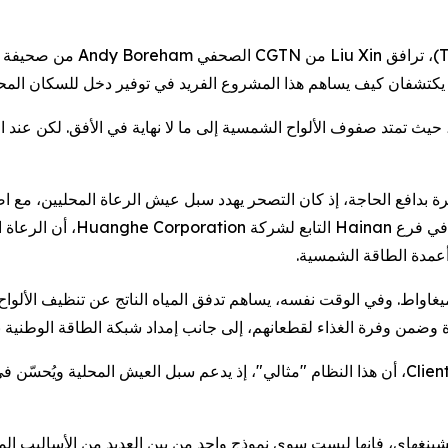
يكتشفان كيف يساهم هذا المشروع الفريد في توفير دخل للسكان المحلي
ث تمتد صفوف الألواح الشمسية إلى ما لا نهاية في الأفق. لكن عند الت
فكرة بدافع الحاجة، إذ كان التصحر يهدد سبل عيش الرعاة المحليين، مع
ظل تراجع المراعي الخصبة. يوض
عمدة الطاقة الشمسية.
غ القدرة الإنتاجية لهذه الغابة الشمسية الشاسعة 8,430 ميغاواط. وفي الوقت نفسه، يساهم تدفق المياه
ة وضمن وفرة الغذاء لقطعانهم، إلى جانب إمداد شبكة الطاقة الوطنية ب
يرى Dimitri De Boer، الممثل الرئيسي للصين في ClientEarth، أن هذا النظام "مثالي"، إذ يدعم 
غهاي، فإنها ليست سوى نموذج واحد من بين العديد من الأساليب المبت