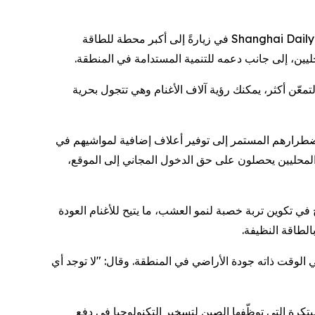
في هذه الحلقة من فن الحوكمة (The Art of Governance)، ترافق Liu Xin من CGTN الصحفي Andy Boreham من صحيفة Shanghai Daily في زيارةً إلى أكبر محطة للطاقة
ين، إلى جانب دعمه للتنمية المستدامة في المنطقة.
معّن أكثر، يمكنك رؤية آلاف الأغنام وهي تتجول بحرية
 اضطرارهم المستمر إلى توفير أعلاف إضافية لمواشيهم في
ح Cao Jun، وهو مهندس في فرع Hainan التابع لشركة Huanghe Corporation، أن الرعاة المحليين يحصلون على حق الدخول المجاني إلى الموقع،
 الناتج عن تنظيف الألواح في تكوين تربة خصبة لنمو العشب، ما يتيح للأغنام العودة
الطاقة النظيفة.
سبل العيش المحلية ويُحسّن في الوقت ذاته جودة الأراضي في المنطقة. وقال: "لا توجد أي
كرة التي توظّفها الصين لتسخير التكنولوجيا في دفع