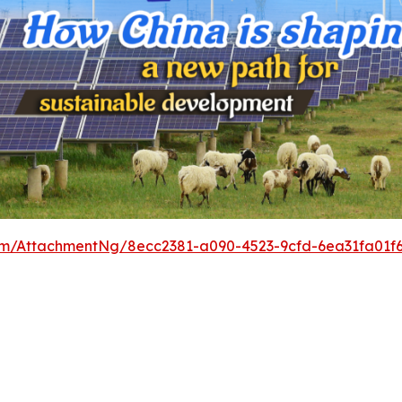
m/AttachmentNg/8ecc2381-a090-4523-9cfd-6ea31fa01f