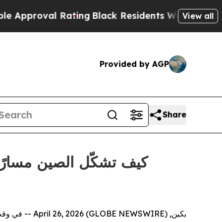
proval Rating
Black Residents Warned of Abusive 
View all
Provided by AGP
Share
بكين, April 26, 2026 (GLOBE NEWSWIRE) --
في وقتٍ