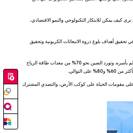
قًا أن نرى كيف يمكن للابتكار التكنولوجي والنمو الاقتصادي،
تحقيق أهداف بلوغ ذروة الانبعاثات الكربونية وتحقيق
لم يقتصر أثر التنمية الخضراء في الصين على توسيع المساحات الخضراء داخل أراضيها فحسب، بل امتد أثرها ليعود بالنفع على العالم بأسره. وتورد الصين نحو 70% من معدات طاقة الرياح
ظ على مقومات الحياة على كوكب الأرض، والتصدي المشترك