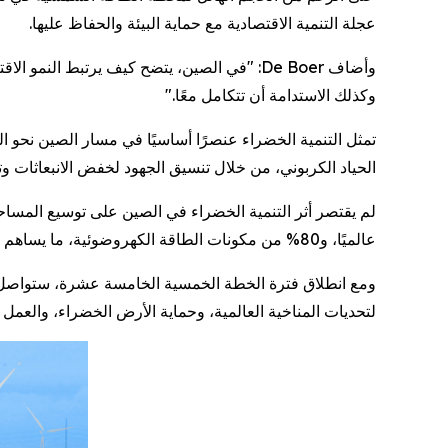
عجلة التنمية الاقتصادية مع حماية البيئة والحفاظ عليها.
وأضاف De Boer: "في الصين، يتضح كيف يرتبط الن
وكذلك الاستدامة أن تتكامل معًا."
تمثل التنمية الخضراء عنصرًا أساسيًا في مسار الصين نحو 
الحياد الكربوني، من خلال تنسيق الجهود لخفض الانبعاثات وت
عالميًا، و80% من مكونات الطاقة الكهروضوئية، ما يساهم في خفض التكلفة العالمية لتوليد الطاقة من الرياح والطاقة الشمسية بأكثر من 60% و80% على التوالي.
ومع انطلاق فترة الخطة الخمسية الخامسة عشرة، ستواصل ا
لتحديات المناخية العالمية، وحماية الأرض الخضراء، والعمل نح