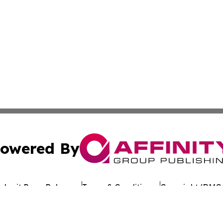
owered By
ubmit Press Release
Terms & Conditions
Copyright/DMCA
 Inc. dba Affinity Group Publishing & Texan Culture Toda