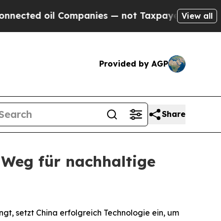
 oil Companies — not Taxpayers — the Chance to 
View all
Provided by AGP
Share
 Weg für nachhaltige
, setzt China erfolgreich Technologie ein, um