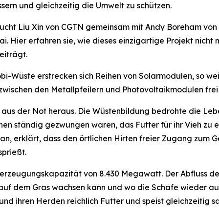
rn und gleichzeitig die Umwelt zu schützen.
esucht Liu Xin von CGTN gemeinsam mit Andy Boreham von 
i. Hier erfahren sie, wie dieses einzigartige Projekt nich
iträgt.
bi-Wüste erstrecken sich Reihen von Solarmodulen, so we
zwischen den Metallpfeilern und Photovoltaikmodulen frei
 aus der Not heraus. Die Wüstenbildung bedrohte die Lebe
en ständig gezwungen waren, das Futter für ihr Vieh zu e
, erklärt, dass den örtlichen Hirten freier Zugang zum G
prießt.
omerzeugungskapazität von 8.430 Megawatt. Der Abfluss de
, auf dem Gras wachsen kann und wo die Schafe wieder auf
d ihren Herden reichlich Futter und speist gleichzeitig s