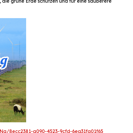
ie grüne Erde schützen und für eine sauberere
Ng/8ecc2381-a090-4523-9cfd-6ea31fa01f65