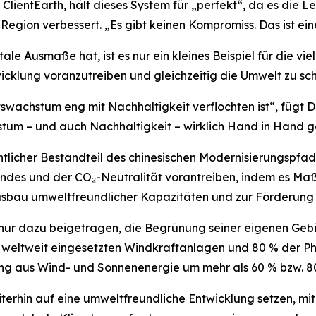
n ClientEarth, hält dieses System für „perfekt“, da es di
 Region verbessert. „Es gibt keinen Kompromiss. Das ist eine
e Ausmaße hat, ist es nur ein kleines Beispiel für die vi
twicklung voranzutreiben und gleichzeitig die Umwelt zu s
swachstum eng mit Nachhaltigkeit verflochten ist“, fügt De
tum – und auch Nachhaltigkeit – wirklich Hand in Hand 
ntlicher Bestandteil des chinesischen Modernisierungspfad
andes und der CO₂-Neutralität vorantreiben, indem es M
sbau umweltfreundlicher Kapazitäten und zur Förderung
 nur dazu beigetragen, die Begrünung seiner eigenen Geb
er weltweit eingesetzten Windkraftanlagen und 80 % der 
ung aus Wind- und Sonnenenergie um mehr als 60 % bzw. 8
iterhin auf eine umweltfreundliche Entwicklung setzen, m