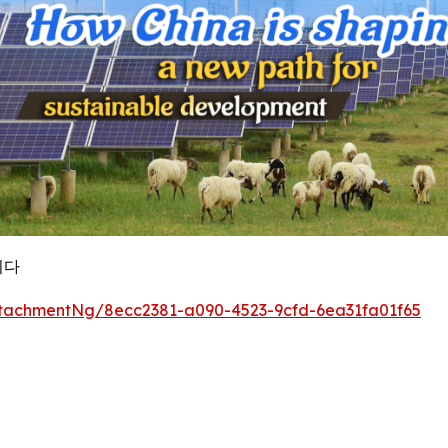
니다
tachmentNg/8ecc2381-a090-4523-9cfd-6ea31fa01f65