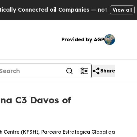
y Connected oil Companies — not Taxpayers — the
View all
Provided by AGP
Share
na C3 Davos of
h Centre (KFSH), Parceiro Estratégica Global da