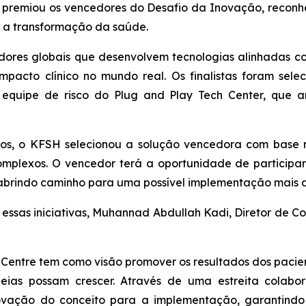
, premiou os vencedores do Desafio da Inovação, recon
 a transformação da saúde.
adores globais que desenvolvem tecnologias alinhadas c
mpacto clínico no mundo real. Os finalistas foram sel
quipe de risco do Plug and Play Tech Center, que an
dos, o KFSH selecionou a solução vencedora com base
omplexos. O vencedor terá a oportunidade de particip
 abrindo caminho para uma possível implementação mais 
essas iniciativas, Muhannad Abdullah Kadi, Diretor de 
h Centre tem como visão promover os resultados dos paci
ias possam crescer. Através de uma estreita colabora
ovação do conceito para a implementação, garantindo 