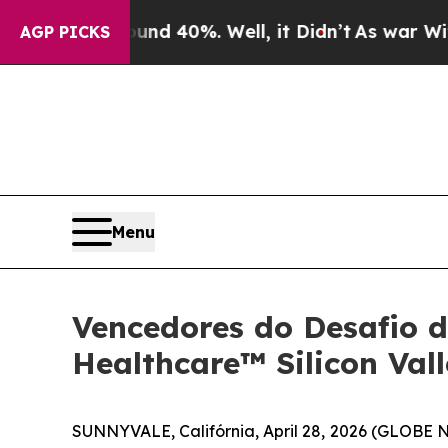
or Around 40%. Well, it Didn’t
As war With Iran
AGP PICKS
Menu
Vencedores do Desafio 
Healthcare™ Silicon Val
SUNNYVALE, Califórnia, April 28, 2026 (GLOBE N