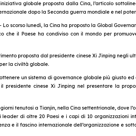
ziativa globale proposta dalla Cina, l’articolo sottoline
ternazionale dopo la Seconda guerra mondiale e nel pote
 scorso lunedì, la Cina ha proposto la Global Governance
ico che il Paese ha condiviso con il mondo per promuov
imento proposta dal presidente cinese Xi Jinping negli ulti
per la civiltà globale.
er ottenere un sistema di governance globale più giusto e
o il presidente cinese Xi Jinping nel presentare la pro
iorni tenutosi a Tianjin, nella Cina settentrionale, dove l
i leader di oltre 20 Paesi e i capi di 10 organizzazioni i
luenza e il fascino internazionale dell’organizzazione e sot