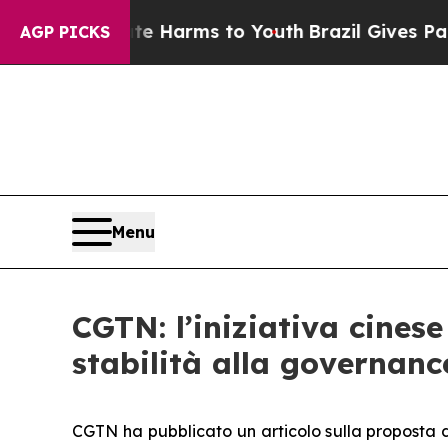
nd to Abate Harms to Youth
Brazil Gives Parents 
AGP PICKS
Menu
CGTN: l’iniziativa cines
stabilità alla governanc
CGTN ha pubblicato un articolo sulla proposta d