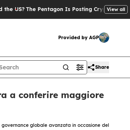
US?
The Pentagon Is Posting Cryptic Biblical Me
View all
Provided by AGP
Share
ira a conferire maggiore
lla governance globale avanzata in occasione del