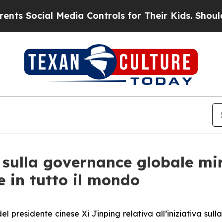
Social Media Controls for Their Kids. Should the 
e sulla governance globale m
e in tutto il mondo
el presidente cinese Xi Jinping relativa all’iniziativa su