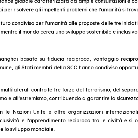
nance globale caratterizzata da ampie consultazioni e con
i per risolvere gli impellenti problemi che l’umanità si tro
ro condiviso per l’umanità alle proposte delle tre iniziati
mentre il mondo cerca uno sviluppo sostenibile e inclusivo
 Shanghai basato su fiducia reciproca, vantaggio recipro
 comune, gli Stati membri della SCO hanno condiviso oppor
ultilaterali contro le tre forze del terrorismo, del separa
smo e all’estremismo, contribuendo a garantire la sicurezza
le Nazioni Unite e altre organizzazioni internazionali
clusività e l’apprendimento reciproco tra le civiltà e si
e lo sviluppo mondiale.