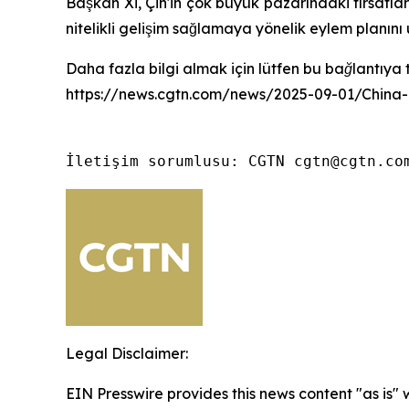
Başkan Xi, Çin'in çok büyük pazarındaki fırsatla
nitelikli gelişim sağlamaya yönelik eylem planı
Daha fazla bilgi almak için lütfen bu bağlantıya t
https://news.cgtn.com/news/2025-09-01/China
İletişim sorumlusu: CGTN cgtn@cgtn.co
Legal Disclaimer:
EIN Presswire provides this news content "as is" 