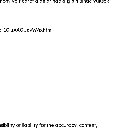
omi ve ticaret alanlarındaki iş birliğinde yüksek
nce-1GjuAAOUpvW/p.html
ility or liability for the accuracy, content,