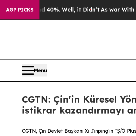
ound 40%. Well, it Didn’t
As war With Iran Dro
AGP PICKS
Menu
CGTN: Çin'in Küresel Yö
istikrar kazandırmayı a
CGTN, Çin Devlet Başkanı Xi Jinping'in "ŞİÖ Plus