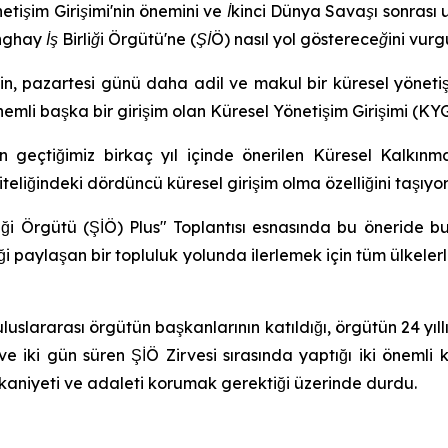
tişim Girişimi'nin önemini ve İkinci Dünya Savaşı sonrası
hay İş Birliği Örgütü'ne (ŞİÖ) nasıl yol göstereceğini vurg
 pazartesi günü daha adil ve makul bir küresel yönetiş
mli başka bir girişim olan Küresel Yönetişim Girişimi (KY
geçtiğimiz birkaç yıl içinde önerilen Küresel Kalkınma
eliğindeki dördüncü küresel girişim olma özelliğini taşıyor
iği Örgütü (ŞİÖ) Plus" Toplantısı esnasında bu öneride b
ği paylaşan bir topluluk yolunda ilerlemek için tüm ülkelerl
luslararası örgütün başkanlarının katıldığı, örgütün 24 yıl
ve iki gün süren ŞİÖ Zirvesi sırasında yaptığı iki öneml
akkaniyeti ve adaleti korumak gerektiği üzerinde durdu.