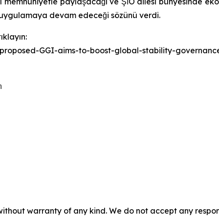
rı memnuniyetle paylaşacağı ve ŞİÖ ailesi bünyesinde ekon
nı uygulamaya devam edeceği sözünü verdi.
ıklayın:
-proposed-GGI-aims-to-boost-global-stability-governa
m
without warranty of any kind. We do not accept any responsib