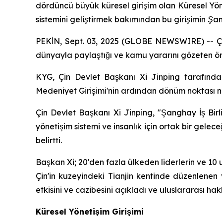
dördüncü büyük küresel girişim olan Küresel Yöne
sistemini geliştirmek bakımından bu girişimin Şang
PEKİN, Sept. 03, 2025 (GLOBE NEWSWIRE) -- Çin,
dünyayla paylaştığı ve kamu yararını gözeten öne
KYG, Çin Devlet Başkanı Xi Jinping tarafından 
Medeniyet Girişimi'nin ardından dönüm noktası nit
Çin Devlet Başkanı Xi Jinping, "Şanghay İş Birl
yönetişim sistemi ve insanlık için ortak bir gelece
belirtti.
Başkan Xi; 20'den fazla ülkeden liderlerin ve 10 u
Çin'in kuzeyindeki Tianjin kentinde düzenlenen 
etkisini ve cazibesini açıkladı ve uluslararası h
Küresel Yönetişim Girişimi