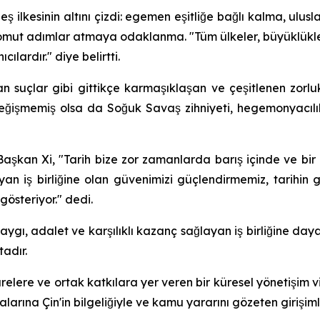
eş ilkesinin altını çizdi: egemen eşitliğe bağlı kalma, ulus
ut adımlar atmaya odaklanma. "Tüm ülkeler, büyüklükleri, 
ılardır." diye belirtti.
n suçlar gibi gittikçe karmaşıklaşan ve çeşitlenen zorlukla
ler değişmemiş olsa da Soğuk Savaş zihniyeti, hegemonyac
 Başkan Xi, "Tarih bize zor zamanlarda barış içinde ve b
yan iş birliğine olan güvenimizi güçlendirmemiz, tarihin
österiyor." dedi.
aygı, adalet ve karşılıklı kazanç sağlayan iş birliğine daya
adır.
tişarelere ve ortak katkılara yer veren bir küresel yönetişi
arına Çin'in bilgeliğiyle ve kamu yararını gözeten girişim