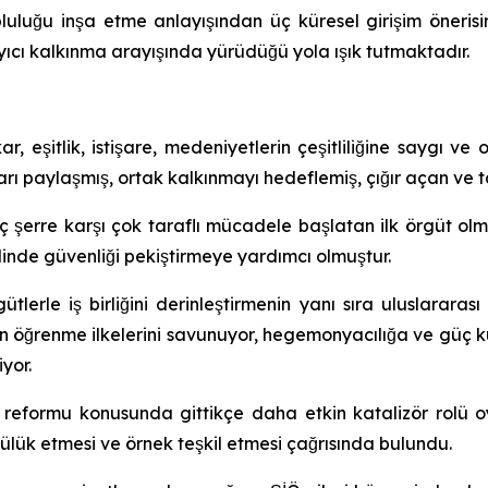
opluluğu inşa etme anlayışından üç küresel girişim öneris
ayıcı kalkınma arayışında yürüdüğü yola ışık tutmaktadır.
ıkar, eşitlik, istişare, medeniyetlerin çeşitliliğine saygı
arı paylaşmış, ortak kalkınmayı hedeflemiş, çığır açan ve ta
 şerre karşı çok taraflı mücadele başlatan ilk örgüt olmuşt
inde güvenliği pekiştirmeye yardımcı olmuştur.
gütlerle iş birliğini derinleştirmenin yanı sıra uluslarara
en öğrenme ilkelerini savunuyor, hegemonyacılığa ve güç ku
iyor.
ve reformu konusunda gittikçe daha etkin katalizör rolü
ülük etmesi ve örnek teşkil etmesi çağrısında bulundu.