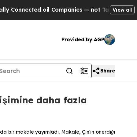
nected oil Companies — not Taxpayers — the Chan
View all
Provided by AGP
Share
işimine daha fazla
nda bir makale yayımladı. Makale, Çin'in önerdiği