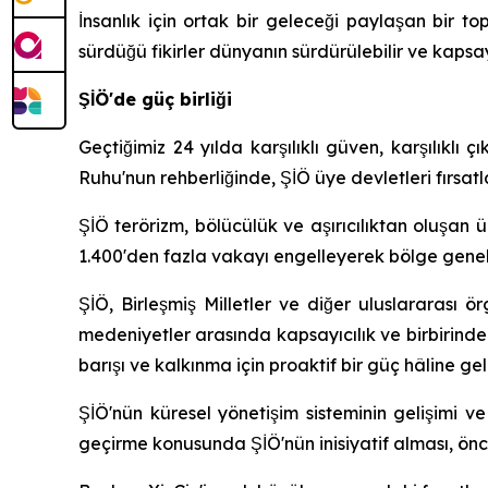
İnsanlık için ortak bir geleceği paylaşan bir t
sürdüğü fikirler dünyanın sürdürülebilir ve kaps
ŞİÖ'de güç birliği
Geçtiğimiz 24 yılda karşılıklı güven, karşılıklı ç
Ruhu'nun rehberliğinde, ŞİÖ üye devletleri fırsatl
ŞİÖ terörizm, bölücülük ve aşırıcılıktan oluşan üç
1.400'den fazla vakayı engelleyerek bölge genel
ŞİÖ, Birleşmiş Milletler ve diğer uluslararası ör
medeniyetler arasında kapsayıcılık ve birbirind
barışı ve kalkınma için proaktif bir güç hâline gel
ŞİÖ'nün küresel yönetişim sisteminin gelişimi 
geçirme konusunda ŞİÖ'nün inisiyatif alması, önc