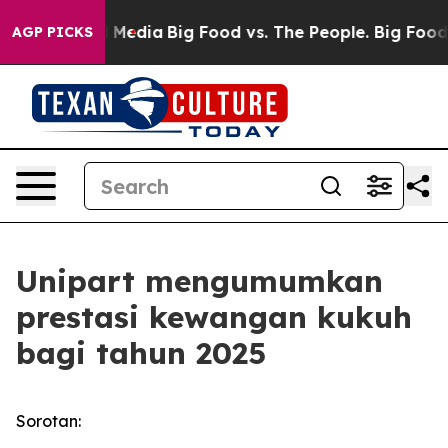
n Social Media
Big Food vs. The People. Big Food’s 239
AGP PICKS
Unipart mengumumkan
prestasi kewangan kukuh
bagi tahun 2025
Sorotan: